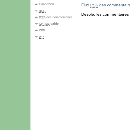
Connexion
Flux
des commentaires
RSS
RSS
Désolé, les commentaires
des commentaires
RSS
valide
XHTML
XFN
WP