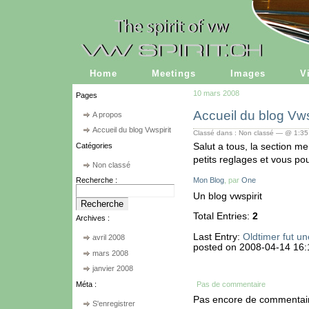
Home
Meetings
Images
V
10 mars 2008
Pages
Accueil du blog Vws
A propos
Accueil du blog Vwspirit
Classé dans : Non classé — @ 1:35
Salut a tous, la section 
Catégories
petits reglages et vous pou
Non classé
Recherche :
Mon Blog
, par
One
Un blog vwspirit
Total Entries:
2
Archives :
Last Entry:
Oldtimer fut un
avril 2008
posted on 2008-04-14 16:
mars 2008
janvier 2008
Pas de commentaire
Méta :
Pas encore de commentai
S'enregistrer