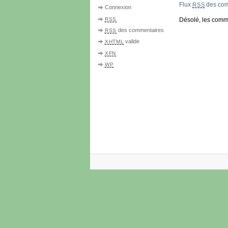
Flux
des comm
RSS
Connexion
RSS
Désolé, les comm
des commentaires
RSS
valide
XHTML
XFN
WP