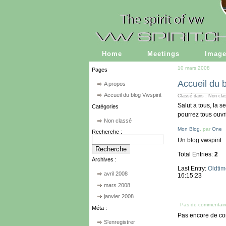
Home
Meetings
Imag
10 mars 2008
Pages
Accueil du b
A propos
Accueil du blog Vwspirit
Classé dans : Non cl
Salut a tous, la 
Catégories
pourrez tous ouvri
Non classé
Mon Blog
, par
One
Recherche :
Un blog vwspirit
Total Entries:
2
Archives :
Last Entry:
Oldtim
avril 2008
16:15:23
mars 2008
janvier 2008
Pas de commentair
Méta :
Pas encore de co
S'enregistrer