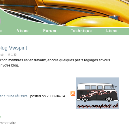
es
Video
Forum
Technique
Liens
log Vwspirit
assé — @ 1:35
section membres est en travaux, encore quelques petits reglages et vous
r votre blog.
er fut une réussite
, posted on 2008-04-14
e
mmentaire.