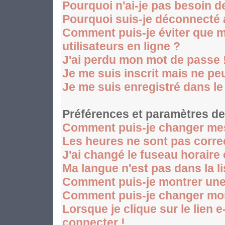
Pourquoi n'ai-je pas besoin d
Pourquoi suis-je déconnecté
Comment puis-je éviter que mo
utilisateurs en ligne ?
J'ai perdu mon mot de passe 
Je me suis inscrit mais ne p
Je me suis enregistré dans l
Préférences et paramètres des
Comment puis-je changer mes
Les heures ne sont pas corre
J'ai changé le fuseau horaire 
Ma langue n'est pas dans la li
Comment puis-je montrer une
Comment puis-je changer mo
Lorsque je clique sur le lien 
connecter !