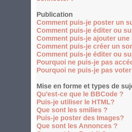
Publication
Comment puis-je poster un su
Comment puis-je éditer ou s
Comment puis-je ajouter une
Comment puis-je créer un so
Comment puis-je éditer ou s
Pourquoi ne puis-je pas accé
Pourquoi ne puis-je pas vote
Mise en forme et types de suj
Qu'est-ce que le BBCode ?
Puis-je utiliser le HTML?
Que sont les smilies ?
Puis-je poster des Images?
Que sont les Annonces ?