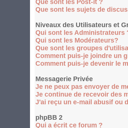
Que sont les Post-it ?
Que sont les sujets de discus
Niveaux des Utilisateurs et 
Qui sont les Administrateurs 
Qui sont les Modérateurs?
Que sont les groupes d'utilis
Comment puis-je joindre un gr
Comment puis-je devenir le mo
Messagerie Privée
Je ne peux pas envoyer de m
Je continue de recevoir des 
J'ai reçu un e-mail abusif ou
phpBB 2
Qui a écrit ce forum ?