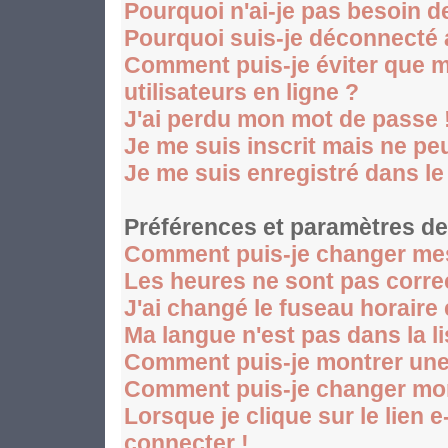
Pourquoi n'ai-je pas besoin d
Pourquoi suis-je déconnecté
Comment puis-je éviter que mo
utilisateurs en ligne ?
J'ai perdu mon mot de passe 
Je me suis inscrit mais ne p
Je me suis enregistré dans l
Préférences et paramètres des
Comment puis-je changer mes
Les heures ne sont pas corre
J'ai changé le fuseau horaire 
Ma langue n'est pas dans la li
Comment puis-je montrer une
Comment puis-je changer mo
Lorsque je clique sur le lien 
connecter !