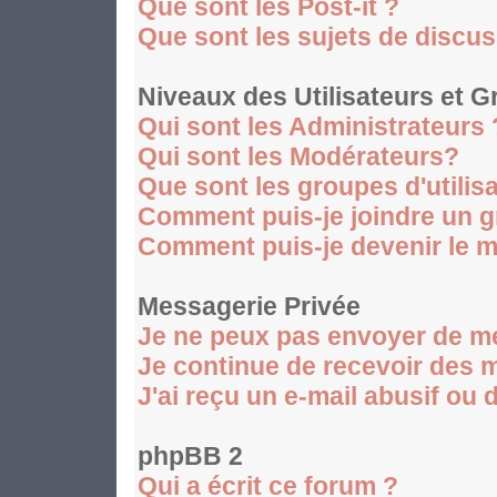
Que sont les Post-it ?
Que sont les sujets de discus
Niveaux des Utilisateurs et 
Qui sont les Administrateurs 
Qui sont les Modérateurs?
Que sont les groupes d'utilis
Comment puis-je joindre un gr
Comment puis-je devenir le mo
Messagerie Privée
Je ne peux pas envoyer de m
Je continue de recevoir des 
J'ai reçu un e-mail abusif ou
phpBB 2
Qui a écrit ce forum ?