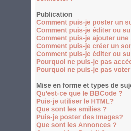
Publication
Comment puis-je poster un su
Comment puis-je éditer ou s
Comment puis-je ajouter une
Comment puis-je créer un so
Comment puis-je éditer ou s
Pourquoi ne puis-je pas accé
Pourquoi ne puis-je pas vote
Mise en forme et types de suj
Qu'est-ce que le BBCode ?
Puis-je utiliser le HTML?
Que sont les smilies ?
Puis-je poster des Images?
Que sont les Annonces ?