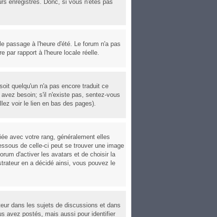
urs enregistrés. Donc, si vous n'êtes pas
 le passage à l'heure d'été. Le forum n'a pas
e par rapport à l'heure locale réelle.
soit quelqu'un n'a pas encore traduit ce
avez besoin; s'il n'existe pas, sentez-vous
lez voir le lien en bas des pages).
iée avec votre rang, généralement elles
essous de celle-ci peut se trouver une image
rum d'activer les avatars et de choisir la
strateur en a décidé ainsi, vous pouvez le
ateur dans les sujets de discussions et dans
us avez postés, mais aussi pour identifier