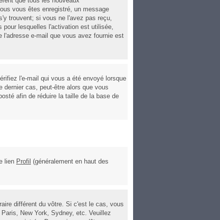
ièrent que tous les nouveaux
 vous vous êtes enregistré, un message
s'y trouvent; si vous ne l'avez pas reçu,
pour lesquelles l'activation est utilisée,
 l'adresse e-mail que vous avez fournie est
rifiez l'e-mail qui vous a été envoyé lorsque
 dernier cas, peut-être alors que vous
sté afin de réduire la taille de la base de
e lien
Profil
(généralement en haut des
re différent du vôtre. Si c'est le cas, vous
 Paris, New York, Sydney, etc. Veuillez