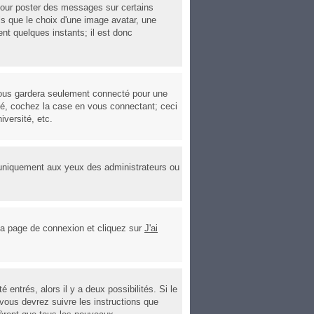
 pour poster des messages sur certains
ls que le choix d'une image avatar, une
ent quelques instants; il est donc
ous gardera seulement connecté pour une
cté, cochez la case en vous connectant; ceci
versité, etc.
'uniquement aux yeux des administrateurs ou
r la page de connexion et cliquez sur
J'ai
entrés, alors il y a deux possibilités. Si le
vous devrez suivre les instructions que