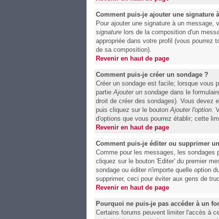
Comment puis-je ajouter une signature
Pour ajouter une signature à un message, v
signature
lors de la composition d'un messa
appropriée dans votre profil (vous pourrez 
de sa composition).
Revenir en haut de page
Comment puis-je créer un sondage ?
Créer un sondage est facile; lorsque vous p
partie
Ajouter un sondage
dans le formulair
droit de créer des sondages). Vous devez en
puis cliquez sur le bouton
Ajouter l'option
. 
d'options que vous pourrez établir; cette lim
Revenir en haut de page
Comment puis-je éditer ou supprimer u
Comme pour les messages, les sondages peuv
cliquez sur le bouton 'Editer' du premier m
sondage ou éditer n'importe quelle option d
supprimer, ceci pour éviter aux gens de tru
Revenir en haut de page
Pourquoi ne puis-je pas accéder à un f
Certains forums peuvent limiter l'accès à ce