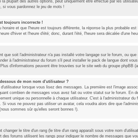
la plupart des autres options, peut uniquement être effectué par les utilisate
re, si vous pardonnez le jeu de mots !
st toujours incorrecte !
 horaire et que l'heure est toujours différente, la réponse la plus probable est
ure d'hiver et l'heure d'été; donc, durant l'été, l'heure sera décalée d'une heur
t que soit l'administrateur n'a pas installé votre langage sur le forum, ou que 
r à l'administrateur du forum s'il peut installer le pack de langue dont vous 
. Plus d'informations peuvent être trouvées sur le site web du groupe phpBB (al
dessous de mon nom d'utilisateur ?
 d'utilisateur lorsque vous lisez des messages. La première est l'image assoc
diquant combien de messages vous avez fait ou votre statut sur le forum. En d
ent unique ou personnelle à chaque utilisateur. C'est à l'administrateur du fo
 Si vous ne pouvez pas utiliser un avatar, cela voudra alors dire que l'admini
 (nous sommes sûr qu'elles seront bonnes !).
hanger le titre d'un rang (le titre d'un rang apparaît sous votre nom d'utilis
part des forums utilisent les rangs pour indiquer le nombre de messages que vo