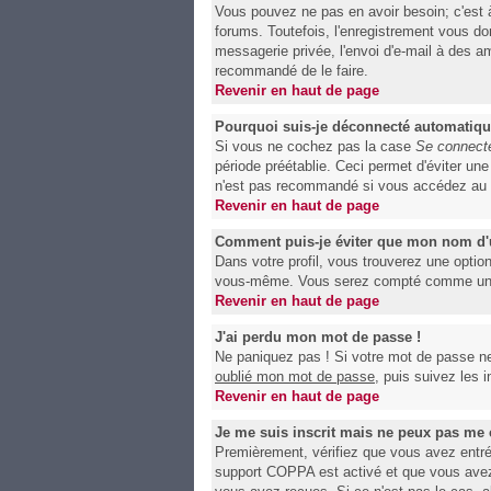
Vous pouvez ne pas en avoir besoin; c'est 
forums. Toutefois, l'enregistrement vous do
messagerie privée, l'envoi d'e-mail à des am
recommandé de le faire.
Revenir en haut de page
Pourquoi suis-je déconnecté automatiq
Si vous ne cochez pas la case
Se connecte
période préétablie. Ceci permet d'éviter un
n'est pas recommandé si vous accédez au for
Revenir en haut de page
Comment puis-je éviter que mon nom d'uti
Dans votre profil, vous trouverez une optio
vous-même. Vous serez compté comme un uti
Revenir en haut de page
J'ai perdu mon mot de passe !
Ne paniquez pas ! Si votre mot de passe ne p
oublié mon mot de passe
, puis suivez les 
Revenir en haut de page
Je me suis inscrit mais ne peux pas me 
Premièrement, vérifiez que vous avez entré c
support COPPA est activé et que vous avez 