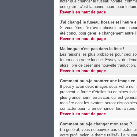
noter que changer le fuseau horaire, comme 
enregistré, c'est la bonne heure pour le fai
Revenir en haut de page
J'ai changé le fuseau horaire et l'heure e
Si vous êtes sûr d'avoir choisi le bon fuseau
été conçu pour gérer le changement entre l'he
Revenir en haut de page
Ma langue n'est pas dans la liste !
Les raisons les plus probables pour ceci son
forum dans votre langue. Essayez de demande
alors libre de créer une nouvelle traduction
Revenir en haut de page
Comment puis-je montrer une image en 
Il peut y avoir deux images sous votre nom
prennent la forme d'étoiles ou de blocs in
plus grande nommée avatar, qui est généralem
manière dont les avatars seront disponibles.
contacter pour lui en demander les raisons
Revenir en haut de page
Comment puis-je changer mon rang ?
En général, vous ne pouvez pas directement c
votre profil selon le thème utilisé). La plu