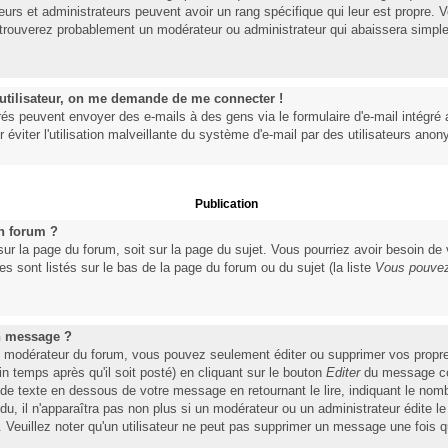
eurs et administrateurs peuvent avoir un rang spécifique qui leur est propre. V
s trouverez probablement un modérateur ou administrateur qui abaissera simpl
n utilisateur, on me demande de me connecter !
rés peuvent envoyer des e-mails à des gens via le formulaire d'e-mail intégré 
ur éviter l'utilisation malveillante du système d'e-mail par des utilisateurs ano
Publication
n forum ?
 sur la page du forum, soit sur la page du sujet. Vous pourriez avoir besoin de
s sont listés sur le bas de la page du forum ou du sujet (la liste
Vous pouvez
n message ?
u modérateur du forum, vous pouvez seulement éditer ou supprimer vos prop
 temps après qu'il soit posté) en cliquant sur le bouton
Editer
du message con
 texte en dessous de votre message en retournant le lire, indiquant le nombr
ndu, il n'apparaîtra pas non plus si un modérateur ou un administrateur édite 
). Veuillez noter qu'un utilisateur ne peut pas supprimer un message une fois 