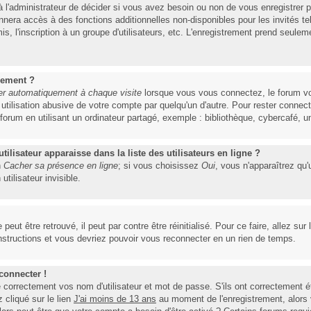
à l'administrateur de décider si vous avez besoin ou non de vous enregistrer
nnera accès à des fonctions additionnelles non-disponibles pour les invités te
is, l'inscription à un groupe d'utilisateurs, etc. L'enregistrement prend seulem
uement ?
r automatiquement à chaque visite
lorsque vous vous connectez, le forum v
e utilisation abusive de votre compte par quelqu'un d'autre. Pour rester conne
um en utilisant un ordinateur partagé, exemple : bibliothèque, cybercafé, uni
lisateur apparaisse dans la liste des utilisateurs en ligne ?
n
Cacher sa présence en ligne
; si vous choisissez
Oui
, vous n'apparaîtrez qu
lisateur invisible.
eut être retrouvé, il peut par contre être réinitialisé. Pour ce faire, allez su
instructions et vous devriez pouvoir vous reconnecter en un rien de temps.
connecter !
orrectement vos nom d'utilisateur et mot de passe. S'ils ont correctement été 
cliqué sur le lien
J'ai moins de 13 ans
au moment de l'enregistrement, alors 