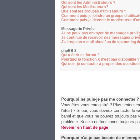
Qui sont les Administrateurs ?
Qui sont les Modérateurs?
Que sont les groupes d'utilisateurs ?
Comment puis-je joindre un groupe d'utilisat
Comment puis-je devenir le modérateur d'un 
Messagerie Privée
Je ne peux pas envoyer de messages privés
Je continue de recevoir des messages privé
J'ai reçu un e-mail abusif ou de spamming d
phpBB 2
Qui a écrit ce forum ?
Pourquoi la fonction X n'est pas disponible ?
Qui dois-je contacter à propos des questions 
Pourquoi ne puis-je pas me connecter ?
Vous êtes-vous enregistré ? Plus sérieusem
l'êtes) ? Si oui, vous devriez contacter le 
banni et que vous ne pouvez toujours pas vo
problème. Si cela ne fonctionne toujours pas
Revenir en haut de page
Pourquoi n'ai-je pas besoin de m'enregis