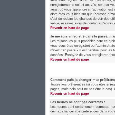
vous avez reçues. Si ce n'est pas le cas, a
enregistrements soient activés, soit par v
aurait dû vous apprendre si l'activation est
alors êtes-vous bien sûr que l'adresse e-mai
c'est de réduire les chances de voir des u
valide, essayez alors de contacter l'adminis
Revenir en haut de page
Je me suis enregistré dans le passé, ma
Les raisons les plus probables pour ce prob
vous vous êtes enregistré) ou l'administrat
n'avez rien posté ? Il est habituel pour les
données. Essayez de vous enregistrer enco
Revenir en haut de page
Comment puis-je changer mes préférenc
Toutes vos préférences (si vous êtes enregi
pages, mais cela peut ne pas être le cas).
Revenir en haut de page
Les heures ne sont pas correctes !
Les heures sont certainement correctes; tou
devriez changer vos préférences dans votre 