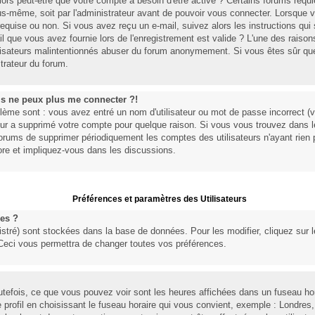
lors peut-être que votre compte a besoin d'être activé ? Certains forums requ
ous-même, soit par l'administrateur avant de pouvoir vous connecter. Lorsque
 requise ou non. Si vous avez reçu un e-mail, suivez alors les instructions qui 
l que vous avez fournie lors de l'enregistrement est valide ? L'une des raisons 
tilisateurs malintentionnés abuser du forum anonymement. Si vous êtes sûr que
trateur du forum.
is ne peux plus me connecter ?!
lème sont : vous avez entré un nom d'utilisateur ou mot de passe incorrect (vé
eur a supprimé votre compte pour quelque raison. Si vous vous trouvez dans le
 forums de supprimer périodiquement les comptes des utilisateurs n'ayant rien po
re et impliquez-vous dans les discussions.
Préférences et paramètres des Utilisateurs
es ?
stré) sont stockées dans la base de données. Pour les modifier, cliquez sur l
 Ceci vous permettra de changer toutes vos préférences.
tefois, ce que vous pouvez voir sont les heures affichées dans un fuseau horai
profil en choisissant le fuseau horaire qui vous convient, exemple : Londres,