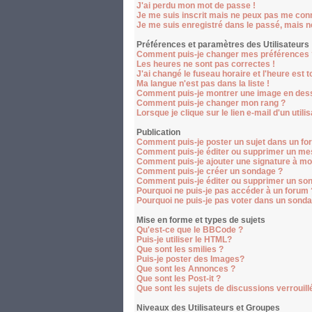
J'ai perdu mon mot de passe !
Je me suis inscrit mais ne peux pas me conn
Je me suis enregistré dans le passé, mais 
Préférences et paramètres des Utilisateurs
Comment puis-je changer mes préférences 
Les heures ne sont pas correctes !
J'ai changé le fuseau horaire et l'heure est t
Ma langue n'est pas dans la liste !
Comment puis-je montrer une image en dess
Comment puis-je changer mon rang ?
Lorsque je clique sur le lien e-mail d'un ut
Publication
Comment puis-je poster un sujet dans un fo
Comment puis-je éditer ou supprimer un me
Comment puis-je ajouter une signature à m
Comment puis-je créer un sondage ?
Comment puis-je éditer ou supprimer un so
Pourquoi ne puis-je pas accéder à un forum 
Pourquoi ne puis-je pas voter dans un sond
Mise en forme et types de sujets
Qu'est-ce que le BBCode ?
Puis-je utiliser le HTML?
Que sont les smilies ?
Puis-je poster des Images?
Que sont les Annonces ?
Que sont les Post-it ?
Que sont les sujets de discussions verrouill
Niveaux des Utilisateurs et Groupes