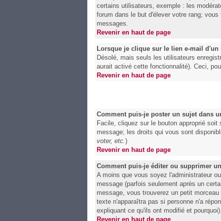
certains utilisateurs, exemple : les modérat
forum dans le but d'élever votre rang; vou
messages.
Revenir en haut de page
Lorsque je clique sur le lien e-mail d'u
Désolé, mais seuls les utilisateurs enregist
aurait activé cette fonctionnalité). Ceci, po
Revenir en haut de page
Comment puis-je poster un sujet dans u
Facile, cliquez sur le bouton approprié soit
message; les droits qui vous sont disponible
voter, etc.
)
Revenir en haut de page
Comment puis-je éditer ou supprimer u
A moins que vous soyez l'administrateur o
message (parfois seulement après un certain
message, vous trouverez un petit morceau de
texte n'apparaîtra pas si personne n'a répo
expliquant ce qu'ils ont modifié et pourquoi
Revenir en haut de page