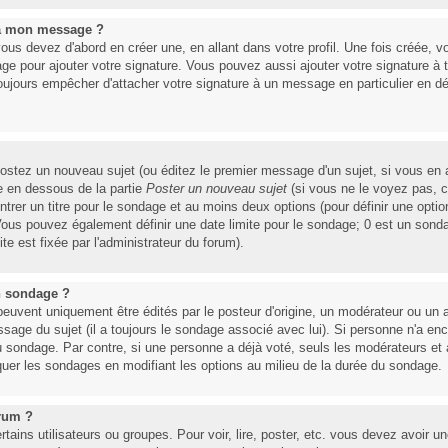
 à mon message ?
ous devez d'abord en créer une, en allant dans votre profil. Une fois créée,
ge pour ajouter votre signature. Vous pouvez aussi ajouter votre signature 
toujours empêcher d'attacher votre signature à un message en particulier en d
ostez un nouveau sujet (ou éditez le premier message d'un sujet, si vous en a
e en dessous de la partie
Poster un nouveau sujet
(si vous ne le voyez pas, 
trer un titre pour le sondage et au moins deux options (pour définir une opt
Vous pouvez également définir une date limite pour le sondage; 0 est un sondage
ite est fixée par l'administrateur du forum).
n sondage ?
ent uniquement être édités par le posteur d'origine, un modérateur ou un a
essage du sujet (il a toujours le sondage associé avec lui). Si personne n'a e
u sondage. Par contre, si une personne a déjà voté, seuls les modérateurs et ad
quer les sondages en modifiant les options au milieu de la durée du sondage.
orum ?
rtains utilisateurs ou groupes. Pour voir, lire, poster, etc. vous devez avoir u