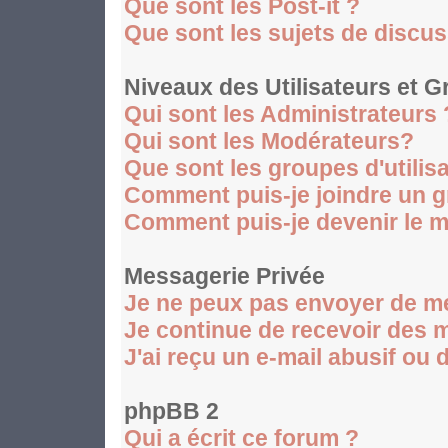
Que sont les Post-it ?
Que sont les sujets de discus
Niveaux des Utilisateurs et 
Qui sont les Administrateurs 
Qui sont les Modérateurs?
Que sont les groupes d'utilis
Comment puis-je joindre un gr
Comment puis-je devenir le mo
Messagerie Privée
Je ne peux pas envoyer de m
Je continue de recevoir des 
J'ai reçu un e-mail abusif ou
phpBB 2
Qui a écrit ce forum ?