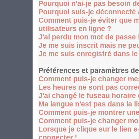
Pourquoi n'ai-je pas besoin d
Pourquoi suis-je déconnecté
Comment puis-je éviter que mo
utilisateurs en ligne ?
J'ai perdu mon mot de passe 
Je me suis inscrit mais ne p
Je me suis enregistré dans l
Préférences et paramètres des
Comment puis-je changer mes
Les heures ne sont pas corre
J'ai changé le fuseau horaire 
Ma langue n'est pas dans la li
Comment puis-je montrer une
Comment puis-je changer mo
Lorsque je clique sur le lien 
connecter !