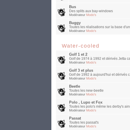
Bus
Des splits aux bay-windows
Modérateur
Modo's
Buggy
Toutes les réalisations sur la base d'u
Modérateur
Modo's
Water-cooled
Golf 1 et 2
Golf de 1974 à 1992 et dérivés Jetta ca
Modérateur
Modo's
Golf 3 et plus
Golf de 1992 à aujourd'hui et dérivés c
Modérateur
Modo's
Beetle
Toutes les new-beetle
Modérateur
Modo's
Polo , Lupo et Fox
Toutes les polo's même les derby's ains
Modérateur
Modo's
Passat
Toutes les passat's
Modérateur
Modo's