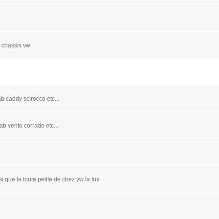
n chassis vw
b caddy scirocco etc...
ab vento corrado etc...
i que la toute petite de chez vw la fox