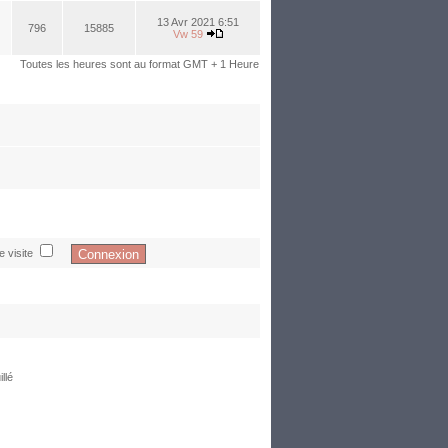
13 Avr 2021 6:51
796
15885
Vw 59
Toutes les heures sont au format GMT + 1 Heure
 visite
llé