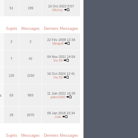
10 Oct 2022 8:57
51
199
Mickey
Sujets
Messages
Derniers Messages
22 Fév 2009 12:34
2
2
Minigolf
04 Nov 2011 14:54
7
42
Vw 59
16 Oct 2024 12:41
125
1150
Vw 59
11 Juin 2021 16:29
a
63
893
julien1800
09 Jan 2018 15:34
29
2670
Julio
Sujets
Messages
Derniers Messages