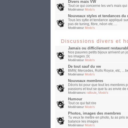
Divers mais VW
Tout ce qui concerne les vw's mais qui
Modérateur
Modo's
Nouveaux styles et tendances d
Tous les sytle et tendance appliqué sur
pas de tuning, fibre, néon etc.....
Modérateur
Modo's
Discussions divers et 
Jamais ou difficilement restaurab
Nos pauvres petits bijoux arrivent un jou
les images ;0(
Modérateur
Modo's
De tout sauf du vw
BMW, Mercedes, Rolls Royce, etc, ... be
Modérateur
Modo's
Nouveaux membres
Décris toi pour que tout les membres pu
passions et tout se que tu as envie de 
Modérateurs
rafioule
,
Modo's
Humour
Tout ce qui fait rire
Modérateur
Modo's
Photos, images des membres
Tu veux te mettre en photo, tu as pris 
balance les images
Modérateur
Modo's