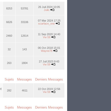
26 Juil 2024 10:05
8253
53781
Julio
07 Mar 2024 17:25
6626
33106
scarface_one
11 Sep 2020 14:40
2460
12614
Vw 59
06 Oct 2018 15:01
32
143
Wayne78
27 Juil 2023 9:43
263
1804
Vw 59
Sujets
Messages
Derniers Messages
et
22 Oct 2019 12:56
282
4611
Vw 59
Sujets
Messages
Derniers Messages