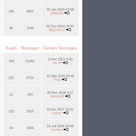
18 Jan 2019 13:08
195
3801
philou09
02 Oct 2014 19:43
95
1144
BigGreenT
Sujets
Messages
Derniers Messages
13 Avr 2021 8:40
763
21401
Vw 59
15 Sep 2016 20:46
231
6710
Yoop
29 Nov 2018 4:27
21
420
claricia70
15 Avr 2017 15:31
122
2510
reweur
16 Juil 2018 16:08
54
1606
Korben