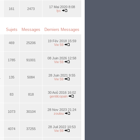
17 Mai 2020 8:08
161
2473
lyc
Sujets
Messages
Derniers Messages
19 Fév 2018 15:59
469
25206
Vw 59
08 Juin 2026 12:58
1785
91001
Vw 59
28 Juin 2021 9:55
.
135
5084
Vw 59
30 Aoû 2016 16:02
83
818
gentilcopain
28 Nov 2023 21:24
1073
30104
zoulou
28 Juil 2022 10:53
4074
37255
Vw 59