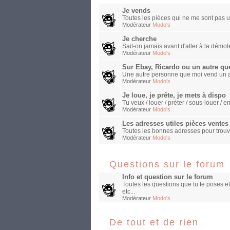
Je vends
Toutes les pièces qui ne me sont pas ut
Modérateur
Modo's
Je cherche
Sait-on jamais avant d'aller à la démole
Modérateur
Modo's
Sur Ebay, Ricardo ou un autre qu
Une autre personne que moi vend un a
Modérateur
Modo's
Je loue, je prête, je mets à dispo
Tu veux / louer / préter / sous-louer 
Modérateur
Modo's
Les adresses utiles pièces ventes e
Toutes les bonnes adresses pour trouv
Modérateur
Modo's
Questions sur le forum
Info et question sur le forum
Toutes les questions que tu te poses et
etc...
Modérateur
Modo's
De tout et de rien