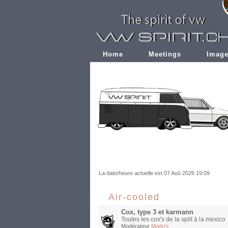
Home
Meetings
Imag
La date/heure actuelle est 07 Aoû 2026 19:09
Air-cooled
Cox, type 3 et karmann
Toutes les cox's de la split à la mexico
Modérateur
Modo's