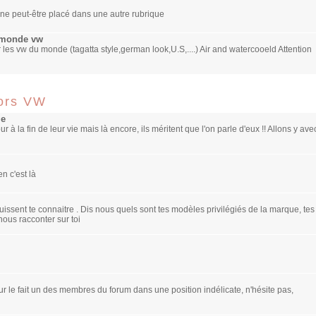
 ne peut-être placé dans une autre rubrique
u monde vw
 les vw du monde (tagatta style,german look,U.S,....) Air and watercooeld Attention
hors VW
le
r à la fin de leur vie mais là encore, ils méritent que l'on parle d'eux !! Allons y ave
n c'est là
issent te connaitre . Dis nous quels sont tes modèles privilégiés de la marque, tes
nous racconter sur toi
sur le fait un des membres du forum dans une position indélicate, n'hésite pas,