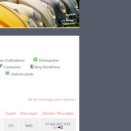
s d'utilisateurs
S'enregistrer
Connexion
Blog WordPress
Gallerie photo
Voir les messages sans réponses
Sujets
Messages
Derniers Messages
07 Aoû 2017 9:18
373
8083
fat