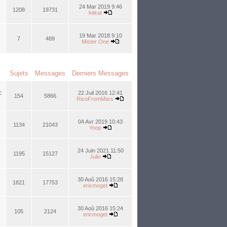
24 Mar 2019 9:46
1208
19731
kitkat
19 Mar 2018 9:10
7
489
Mister One
Sujets
Messages
Derniers Messages
c
22 Juil 2016 12:41
154
5866
RicoFromMars
04 Avr 2019 10:43
1134
21043
Yoop
24 Juin 2021 11:50
1195
15127
Julio
30 Aoû 2016 15:28
1821
17753
ericmoget
30 Aoû 2016 15:24
105
2124
ericmoget