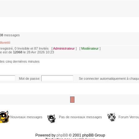
08
messages
Moretti
Enregistré, 0 Invisible et 87 Invités [
Administrateur
] [
Modérateur
]
ne est de
12068
le 28 Avr 2026 10:23
 des cinq dernières minutes
Mot de passe:
Se connecter automatiquement à chaque
Nouveaux messages
Pas de nouveaux messages
Forum Verroui
Powered by
phpBB
© 2001 phpBB Group