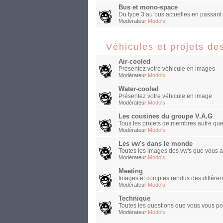
Bus et mono-space
Du type 3 au bus actuelles en passant 
Modérateur
Modo's
Véhicules et projets d
Air-cooled
Présentez votre véhicule en images
Modérateur
Modo's
Water-cooled
Présentez votre véhicule en image
Modérateur
Modo's
Les cousines du groupe V.A.G
Tous les projets de membres autre que v
Modérateur
Modo's
Les vw's dans le monde
Toutes les images des vw's que vous a
Modérateur
Modo's
Meeting
Images et comptes rendus des différen
Modérateur
Modo's
Technique
Toutes les questions que vous vous po
Modérateur
Modo's