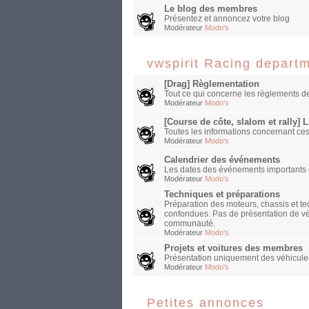
Le blog des membres
Présentez et annoncez votre blog
Modérateur
Modo's
vwspirit Racing depart
[Drag] Règlementation
Tout ce qui concerne les règlements de
Modérateur
Modo's
[Course de côte, slalom et rally] 
Toutes les informations concernant ces
Modérateur
Modo's
Calendrier des événements
Les dates des événements importants et
Modérateur
Modo's
Techniques et préparations
Préparation des moteurs, chassis et tec
confondues. Pas de présentation de véh
communauté.
Modérateur
Modo's
Projets et voitures des membres
Présentation uniquement des véhicules 
Modérateur
Modo's
Petites annonces