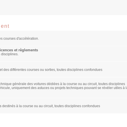
ment
s courses d'accélération.
Licences et règlements
 disciplines.
 des différentes courses ou sorties, toutes disciplines confondues
hnique générale des voitures dédiées à la course ou au circuit, toutes disciplines
icule, uniquement des astuces ou projets techniques pouvant se révéler utiles à l
destinés à la course ou au circuit, toutes disciplines confondues