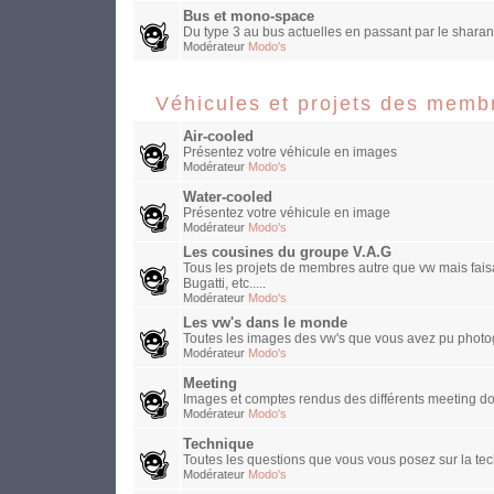
Bus et mono-space
Du type 3 au bus actuelles en passant par le sharan
Modérateur
Modo's
Véhicules et projets des memb
Air-cooled
Présentez votre véhicule en images
Modérateur
Modo's
Water-cooled
Présentez votre véhicule en image
Modérateur
Modo's
Les cousines du groupe V.A.G
Tous les projets de membres autre que vw mais faisa
Bugatti, etc.....
Modérateur
Modo's
Les vw's dans le monde
Toutes les images des vw's que vous avez pu photog
Modérateur
Modo's
Meeting
Images et comptes rendus des différents meeting do
Modérateur
Modo's
Technique
Toutes les questions que vous vous posez sur la te
Modérateur
Modo's