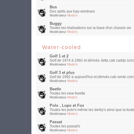
Bus
Des splits aux bay-windows
Modérateur
Modo's
Buggy
Toutes les réalisations sur la base d'un chassis vw
Modérateur
Modo's
Water-cooled
Golf 1 et 2
Golf de 1974 à 1992 et dérivés Jetta cab caddy sciro
Modérateur
Modo's
Golf 3 et plus
Golf de 1992 à aujourd'hui et dérivés cab vento corra
Modérateur
Modo's
Beetle
Toutes les new-beetle
Modérateur
Modo's
Polo , Lupo et Fox
Toutes les polo's même les derby's ainsi que la toute
Modérateur
Modo's
Passat
Toutes les passat's
Modérateur
Modo's