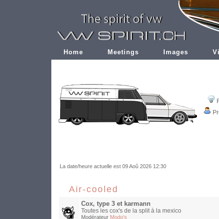
Home
Meetings
Images
V
Pr
La date/heure actuelle est 09 Aoû 2026 12:30
Air-cooled
Cox, type 3 et karmann
Toutes les cox's de la split à la mexico
Modérateur
Modo's