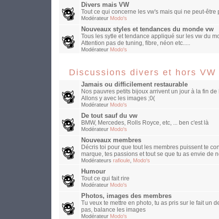
Divers mais VW
Tout ce qui concerne les vw's mais qui ne peut-être
Modérateur
Modo's
Nouveaux styles et tendances du monde vw
Tous les sytle et tendance appliqué sur les vw du mo
Attention pas de tuning, fibre, néon etc.....
Modérateur
Modo's
Discussions divers et hors VW
Jamais ou difficilement restaurable
Nos pauvres petits bijoux arrivent un jour à la fin de 
Allons y avec les images ;0(
Modérateur
Modo's
De tout sauf du vw
BMW, Mercedes, Rolls Royce, etc, ... ben c'est là
Modérateur
Modo's
Nouveaux membres
Décris toi pour que tout les membres puissent te con
marque, tes passions et tout se que tu as envie de n
Modérateurs
rafioule
,
Modo's
Humour
Tout ce qui fait rire
Modérateur
Modo's
Photos, images des membres
Tu veux te mettre en photo, tu as pris sur le fait un
pas, balance les images
Modérateur
Modo's