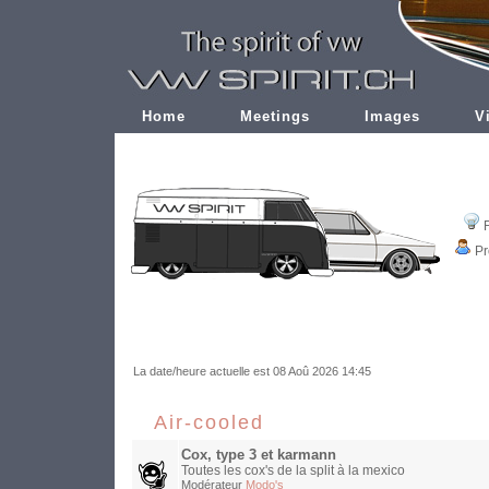
Home
Meetings
Images
V
Pr
La date/heure actuelle est 08 Aoû 2026 14:45
Air-cooled
Cox, type 3 et karmann
Toutes les cox's de la split à la mexico
Modérateur
Modo's