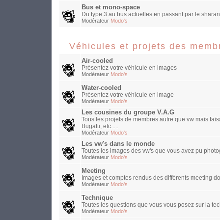
Bus et mono-space
Du type 3 au bus actuelles en passant par le sharan
Modérateur
Modo's
Véhicules et projets des memb
Air-cooled
Présentez votre véhicule en images
Modérateur
Modo's
Water-cooled
Présentez votre véhicule en image
Modérateur
Modo's
Les cousines du groupe V.A.G
Tous les projets de membres autre que vw mais faisa
Bugatti, etc.....
Modérateur
Modo's
Les vw's dans le monde
Toutes les images des vw's que vous avez pu photog
Modérateur
Modo's
Meeting
Images et comptes rendus des différents meeting do
Modérateur
Modo's
Technique
Toutes les questions que vous vous posez sur la te
Modérateur
Modo's