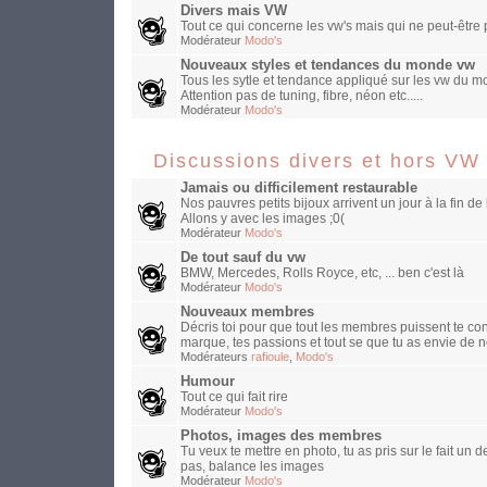
Divers mais VW
Tout ce qui concerne les vw's mais qui ne peut-être
Modérateur
Modo's
Nouveaux styles et tendances du monde vw
Tous les sytle et tendance appliqué sur les vw du mo
Attention pas de tuning, fibre, néon etc.....
Modérateur
Modo's
Discussions divers et hors VW
Jamais ou difficilement restaurable
Nos pauvres petits bijoux arrivent un jour à la fin de 
Allons y avec les images ;0(
Modérateur
Modo's
De tout sauf du vw
BMW, Mercedes, Rolls Royce, etc, ... ben c'est là
Modérateur
Modo's
Nouveaux membres
Décris toi pour que tout les membres puissent te con
marque, tes passions et tout se que tu as envie de n
Modérateurs
rafioule
,
Modo's
Humour
Tout ce qui fait rire
Modérateur
Modo's
Photos, images des membres
Tu veux te mettre en photo, tu as pris sur le fait un
pas, balance les images
Modérateur
Modo's