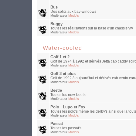
Bus
Des splits aux bay-windows
Modérateur
Modo's
Buggy
Toutes les réalisations sur la base d'un chassis vw
Modérateur
Modo's
Water-cooled
Golf 1 et 2
Golf de 1974 à 1992 et dérivés Jetta cab caddy sciro
Modérateur
Modo's
Golf 3 et plus
Golf de 1992 à aujourd'hui et dérivés cab vento corra
Modérateur
Modo's
Beetle
Toutes les new-beetle
Modérateur
Modo's
Polo , Lupo et Fox
Toutes les polo's même les derby's ainsi que la toute
Modérateur
Modo's
Passat
Toutes les passat's
Modérateur
Modo's