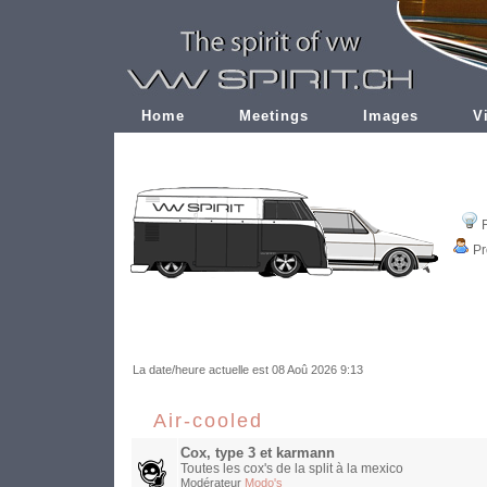
Home
Meetings
Images
V
Pr
La date/heure actuelle est 08 Aoû 2026 9:13
Air-cooled
Cox, type 3 et karmann
Toutes les cox's de la split à la mexico
Modérateur
Modo's