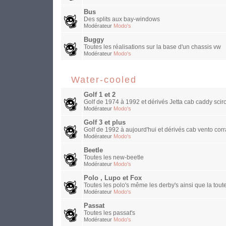
Bus
Des splits aux bay-windows
Modérateur
Modo's
Buggy
Toutes les réalisations sur la base d'un chassis vw
Modérateur
Modo's
Water-cooled
Golf 1 et 2
Golf de 1974 à 1992 et dérivés Jetta cab caddy sciro
Modérateur
Modo's
Golf 3 et plus
Golf de 1992 à aujourd'hui et dérivés cab vento corra
Modérateur
Modo's
Beetle
Toutes les new-beetle
Modérateur
Modo's
Polo , Lupo et Fox
Toutes les polo's même les derby's ainsi que la toute
Modérateur
Modo's
Passat
Toutes les passat's
Modérateur
Modo's