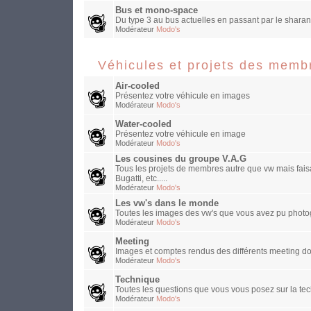
Bus et mono-space
Du type 3 au bus actuelles en passant par le sharan
Modérateur
Modo's
Véhicules et projets des memb
Air-cooled
Présentez votre véhicule en images
Modérateur
Modo's
Water-cooled
Présentez votre véhicule en image
Modérateur
Modo's
Les cousines du groupe V.A.G
Tous les projets de membres autre que vw mais faisa
Bugatti, etc.....
Modérateur
Modo's
Les vw's dans le monde
Toutes les images des vw's que vous avez pu photog
Modérateur
Modo's
Meeting
Images et comptes rendus des différents meeting do
Modérateur
Modo's
Technique
Toutes les questions que vous vous posez sur la te
Modérateur
Modo's