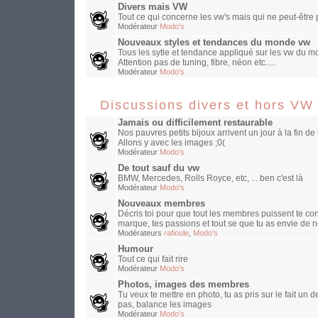
Divers mais VW
Tout ce qui concerne les vw's mais qui ne peut-être
Modérateur
Modo's
Nouveaux styles et tendances du monde vw
Tous les sytle et tendance appliqué sur les vw du mo
Attention pas de tuning, fibre, néon etc.....
Modérateur
Modo's
Discussions divers et hors VW
Jamais ou difficilement restaurable
Nos pauvres petits bijoux arrivent un jour à la fin de 
Allons y avec les images ;0(
Modérateur
Modo's
De tout sauf du vw
BMW, Mercedes, Rolls Royce, etc, ... ben c'est là
Modérateur
Modo's
Nouveaux membres
Décris toi pour que tout les membres puissent te con
marque, tes passions et tout se que tu as envie de n
Modérateurs
rafioule
,
Modo's
Humour
Tout ce qui fait rire
Modérateur
Modo's
Photos, images des membres
Tu veux te mettre en photo, tu as pris sur le fait un
pas, balance les images
Modérateur
Modo's