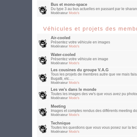
Bus et mono-space
Du type 3 au bus actuelles en passant par le sharan
Modérateur
Modo's
Véhicules et projets des memb
Air-cooled
Présentez votre véhicule en images
Modérateur
Modo's
Water-cooled
Présentez votre véhicule en image
Modérateur
Modo's
Les cousines du groupe V.A.G
Tous les projets de membres autre que vw mais faisa
Bugatti, etc.....
Modérateur
Modo's
Les vw's dans le monde
Toutes les images des vw's que vous avez pu photog
Modérateur
Modo's
Meeting
Images et comptes rendus des différents meeting do
Modérateur
Modo's
Technique
Toutes les questions que vous vous posez sur la te
Modérateur
Modo's