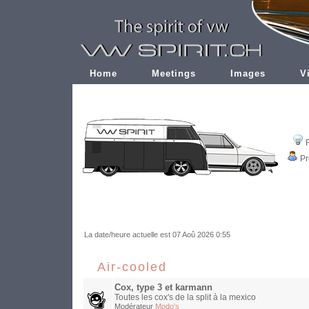
Home
Meetings
Images
V
Pr
La date/heure actuelle est 07 Aoû 2026 0:55
Air-cooled
Cox, type 3 et karmann
Toutes les cox's de la split à la mexico
Modérateur
Modo's