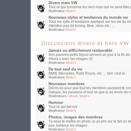
Divers mais VW
Tout ce qui concerne les vw's mais qui ne peut-être
Modérateur
Modo's
Nouveaux styles et tendances du monde vw
Tous les sytle et tendance appliqué sur les vw du mo
Attention pas de tuning, fibre, néon etc.....
Modérateur
Modo's
Discussions divers et hors VW
Jamais ou difficilement restaurable
Nos pauvres petits bijoux arrivent un jour à la fin de 
Allons y avec les images ;0(
Modérateur
Modo's
De tout sauf du vw
BMW, Mercedes, Rolls Royce, etc, ... ben c'est là
Modérateur
Modo's
Nouveaux membres
Décris toi pour que tout les membres puissent te con
marque, tes passions et tout se que tu as envie de n
Modérateurs
rafioule
,
Modo's
Humour
Tout ce qui fait rire
Modérateur
Modo's
Photos, images des membres
Tu veux te mettre en photo, tu as pris sur le fait un
pas, balance les images
Modérateur
Modo's