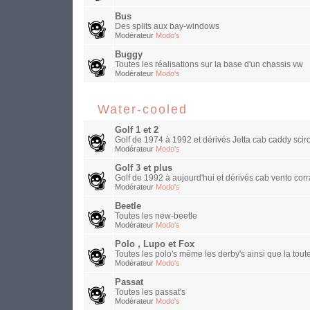
Bus
Des splits aux bay-windows
Modérateur
Modo's
Buggy
Toutes les réalisations sur la base d'un chassis vw
Modérateur
Modo's
Water-cooled
Golf 1 et 2
Golf de 1974 à 1992 et dérivés Jetta cab caddy sciro
Modérateur
Modo's
Golf 3 et plus
Golf de 1992 à aujourd'hui et dérivés cab vento corra
Modérateur
Modo's
Beetle
Toutes les new-beetle
Modérateur
Modo's
Polo , Lupo et Fox
Toutes les polo's même les derby's ainsi que la toute
Modérateur
Modo's
Passat
Toutes les passat's
Modérateur
Modo's