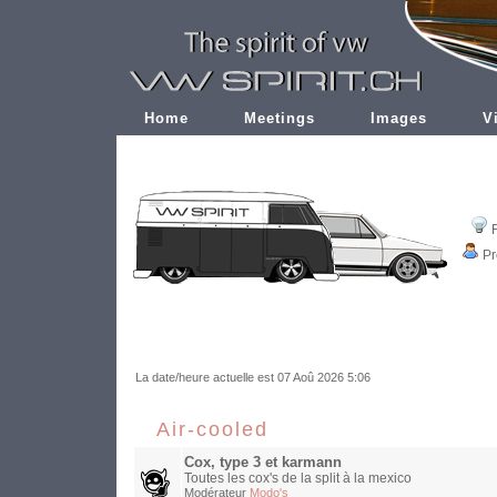
Home
Meetings
Images
V
Pr
La date/heure actuelle est 07 Aoû 2026 5:06
Air-cooled
Cox, type 3 et karmann
Toutes les cox's de la split à la mexico
Modérateur
Modo's