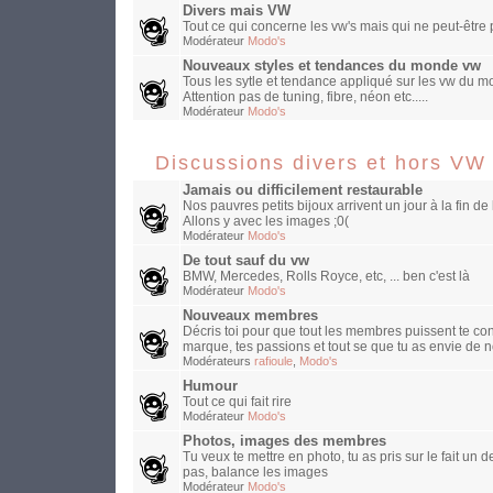
Divers mais VW
Tout ce qui concerne les vw's mais qui ne peut-être
Modérateur
Modo's
Nouveaux styles et tendances du monde vw
Tous les sytle et tendance appliqué sur les vw du mo
Attention pas de tuning, fibre, néon etc.....
Modérateur
Modo's
Discussions divers et hors VW
Jamais ou difficilement restaurable
Nos pauvres petits bijoux arrivent un jour à la fin de 
Allons y avec les images ;0(
Modérateur
Modo's
De tout sauf du vw
BMW, Mercedes, Rolls Royce, etc, ... ben c'est là
Modérateur
Modo's
Nouveaux membres
Décris toi pour que tout les membres puissent te con
marque, tes passions et tout se que tu as envie de n
Modérateurs
rafioule
,
Modo's
Humour
Tout ce qui fait rire
Modérateur
Modo's
Photos, images des membres
Tu veux te mettre en photo, tu as pris sur le fait un
pas, balance les images
Modérateur
Modo's