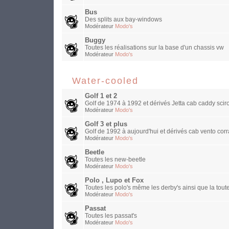
Bus
Des splits aux bay-windows
Modérateur
Modo's
Buggy
Toutes les réalisations sur la base d'un chassis vw
Modérateur
Modo's
Water-cooled
Golf 1 et 2
Golf de 1974 à 1992 et dérivés Jetta cab caddy sciro
Modérateur
Modo's
Golf 3 et plus
Golf de 1992 à aujourd'hui et dérivés cab vento corra
Modérateur
Modo's
Beetle
Toutes les new-beetle
Modérateur
Modo's
Polo , Lupo et Fox
Toutes les polo's même les derby's ainsi que la toute
Modérateur
Modo's
Passat
Toutes les passat's
Modérateur
Modo's