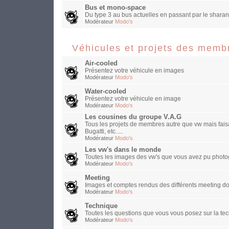
Bus et mono-space
Du type 3 au bus actuelles en passant par le sharan
Modérateur
Modo's
Véhicules et projets des memb
Air-cooled
Présentez votre véhicule en images
Modérateur
Modo's
Water-cooled
Présentez votre véhicule en image
Modérateur
Modo's
Les cousines du groupe V.A.G
Tous les projets de membres autre que vw mais faisa
Bugatti, etc.....
Modérateur
Modo's
Les vw's dans le monde
Toutes les images des vw's que vous avez pu photog
Modérateur
Modo's
Meeting
Images et comptes rendus des différents meeting do
Modérateur
Modo's
Technique
Toutes les questions que vous vous posez sur la te
Modérateur
Modo's