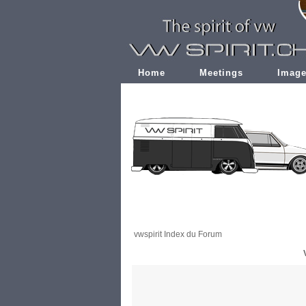
Home
Meetings
Imag
vwspirit Index du Forum