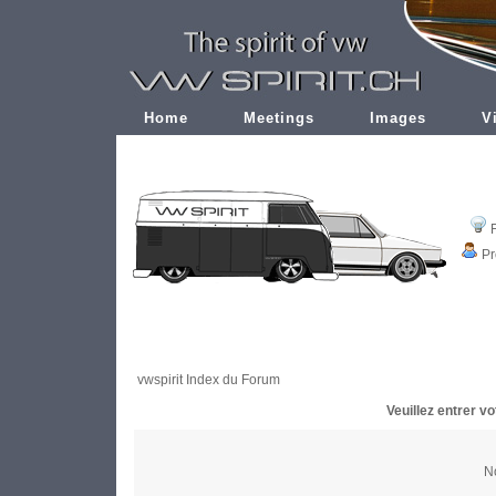
Home
Meetings
Images
V
Pr
vwspirit Index du Forum
Veuillez entrer v
No