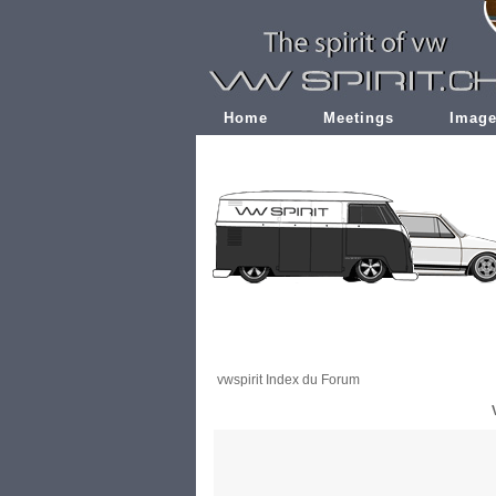
Home
Meetings
Imag
vwspirit Index du Forum