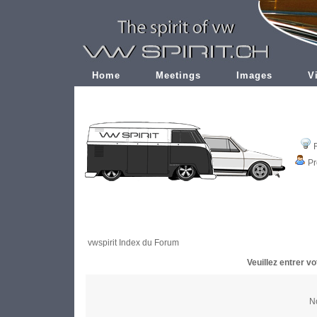
Home
Meetings
Images
V
Pr
vwspirit Index du Forum
Veuillez entrer v
No