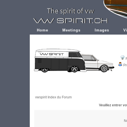
Home
Meetings
Images
V
Pr
vwspirit Index du Forum
Veuillez entrer v
No