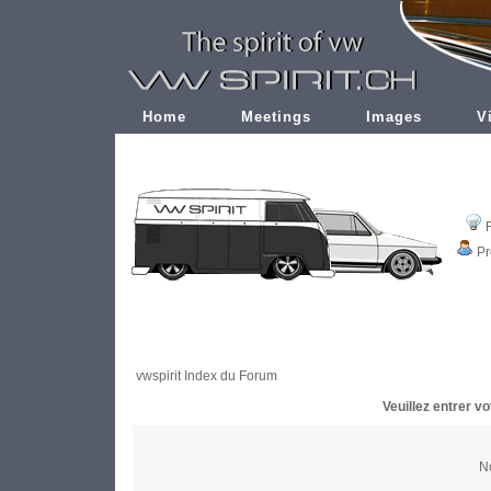
Home
Meetings
Images
V
Pr
vwspirit Index du Forum
Veuillez entrer v
No