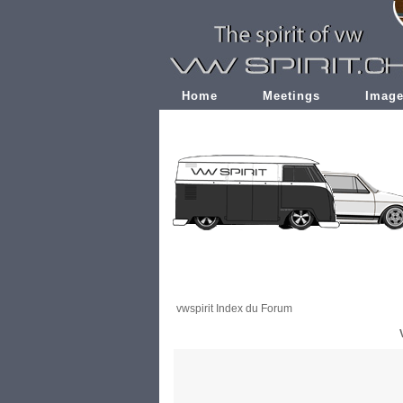
Home
Meetings
Imag
vwspirit Index du Forum