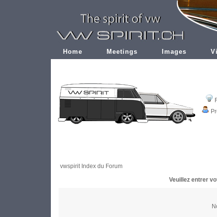
Home
Meetings
Images
V
Pr
vwspirit Index du Forum
Veuillez entrer v
No