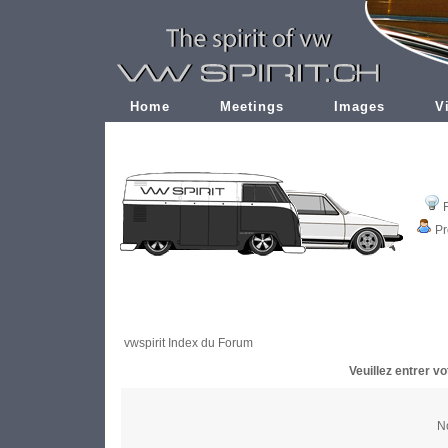
Home
Meetings
Images
V
Pr
vwspirit Index du Forum
Veuillez entrer v
No