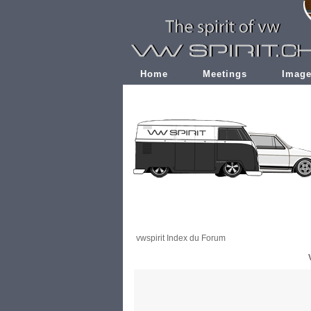
Home
Meetings
Imag
vwspirit Index du Forum