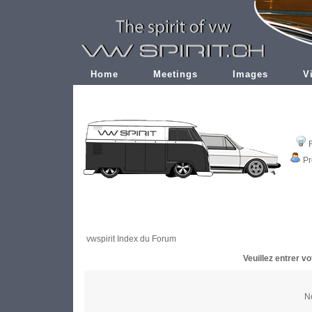
Home
Meetings
Images
V
Pr
vwspirit Index du Forum
Veuillez entrer v
No