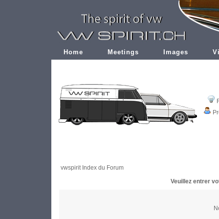
Home
Meetings
Images
V
Pr
vwspirit Index du Forum
Veuillez entrer v
No