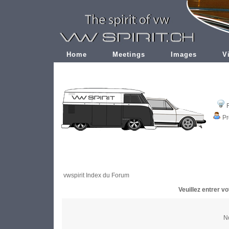
Home
Meetings
Images
V
Pr
vwspirit Index du Forum
Veuillez entrer v
No