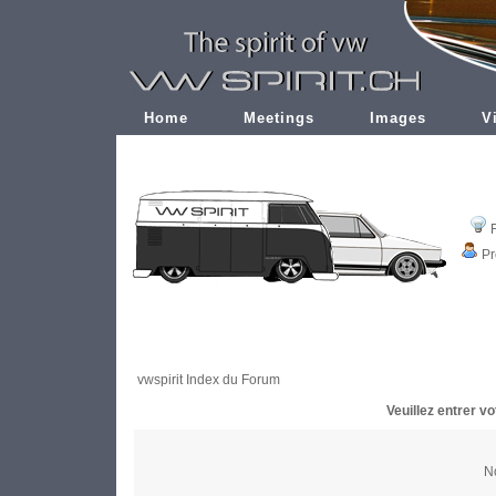
Home
Meetings
Images
V
Pr
vwspirit Index du Forum
Veuillez entrer v
No