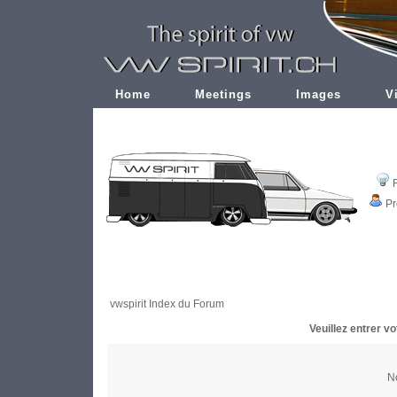
Home
Meetings
Images
V
Pr
vwspirit Index du Forum
Veuillez entrer v
No