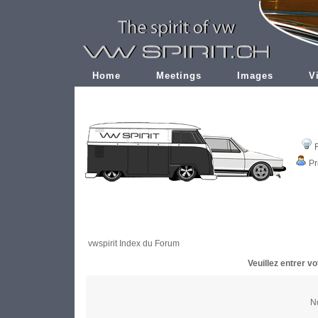
Home
Meetings
Images
V
Pr
vwspirit Index du Forum
Veuillez entrer v
No