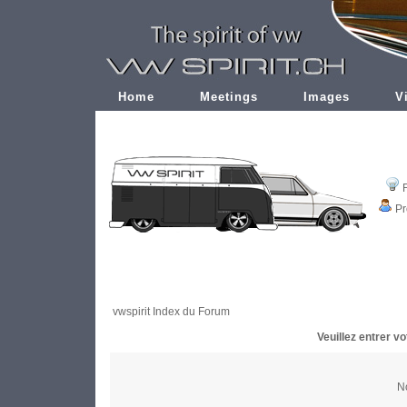
Home
Meetings
Images
V
Pr
vwspirit Index du Forum
Veuillez entrer v
No