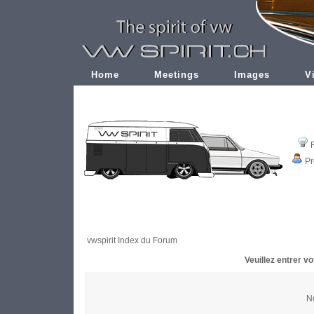
Home
Meetings
Images
V
Pr
vwspirit Index du Forum
Veuillez entrer v
No