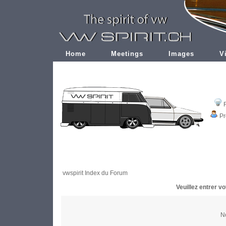
Home
Meetings
Images
V
Pr
vwspirit Index du Forum
Veuillez entrer v
No