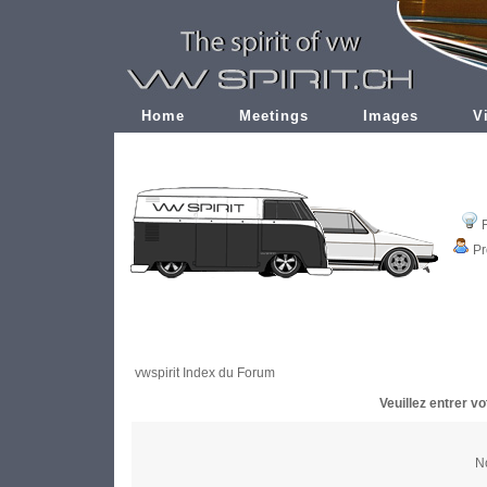
Home
Meetings
Images
V
Pr
vwspirit Index du Forum
Veuillez entrer v
No