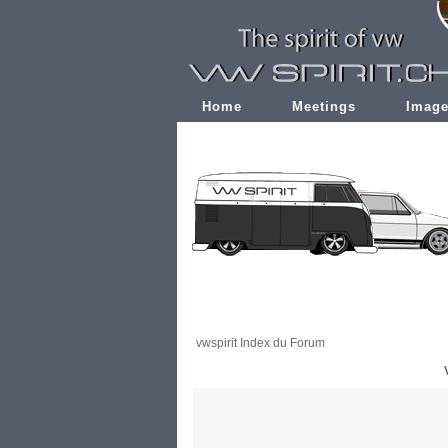
Home
Meetings
Imag
vwspirit Index du Forum