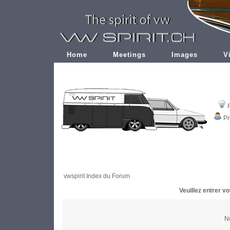
Home
Meetings
Images
V
Pr
vwspirit Index du Forum
Veuillez entrer v
No