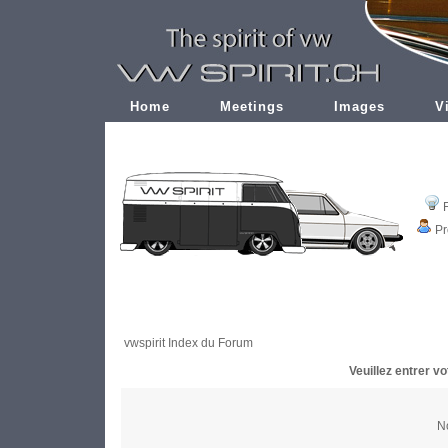
Home
Meetings
Images
V
Pr
vwspirit Index du Forum
Veuillez entrer v
No