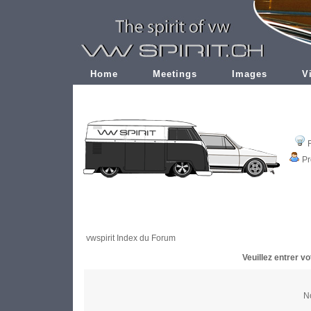
Home
Meetings
Images
V
Pr
vwspirit Index du Forum
Veuillez entrer v
No