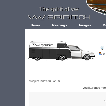
Home
Meetings
Images
V
Pr
vwspirit Index du Forum
Veuillez entrer v
No