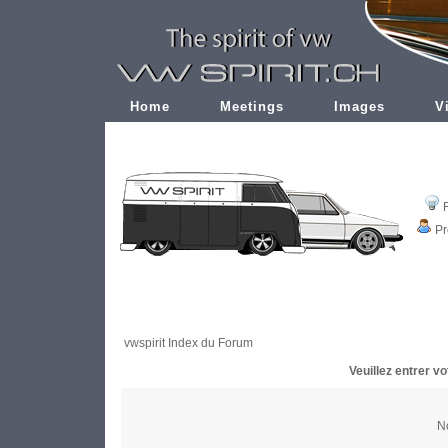
Home
Meetings
Images
V
Pr
vwspirit Index du Forum
Veuillez entrer v
No