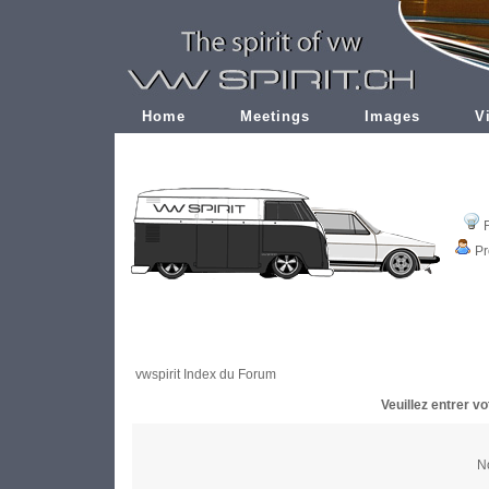
Home
Meetings
Images
V
Pr
vwspirit Index du Forum
Veuillez entrer v
No