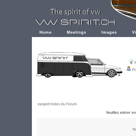
Home
Meetings
Images
V
Pr
vwspirit Index du Forum
Veuillez entrer v
No