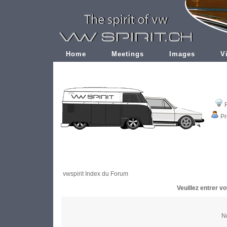
Home
Meetings
Images
V
Pr
vwspirit Index du Forum
Veuillez entrer v
No