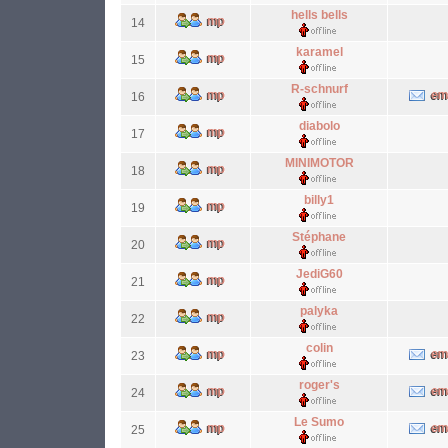
hells bells
14
karamel
15
R-schnurf
16
diabolo
17
MINIMOTOR
18
billy1
19
Stéphane
20
JediG60
21
palyka
22
colin
23
roger's
24
Le Sumo
25