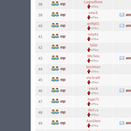
Lagouffone
38
vincE
39
golfgti1
40
mfa91
41
Sébi
42
Michou
43
bartman
44
vw kraft
45
stock
46
fage71
47
964 rs
48
Aurélien
49