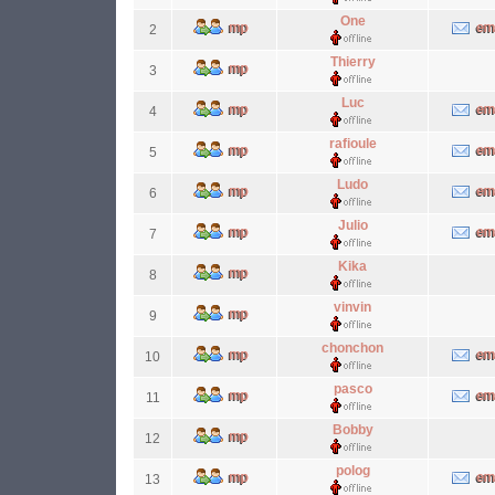
One
2
Thierry
3
Luc
4
rafioule
5
Ludo
6
Julio
7
Kika
8
vinvin
9
chonchon
10
pasco
11
Bobby
12
polog
13