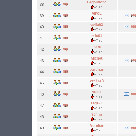
Lagouffone
38
vincE
39
golfgti1
40
mfa91
41
Sébi
42
Michou
43
bartman
44
vw kraft
45
stock
46
fage71
47
964 rs
48
Aurélien
49