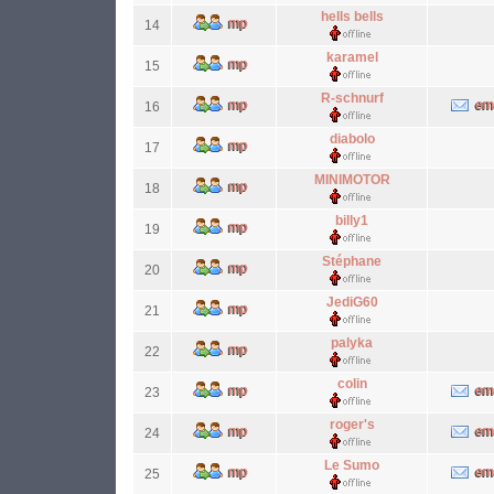
hells bells
14
karamel
15
R-schnurf
16
diabolo
17
MINIMOTOR
18
billy1
19
Stéphane
20
JediG60
21
palyka
22
colin
23
roger's
24
Le Sumo
25