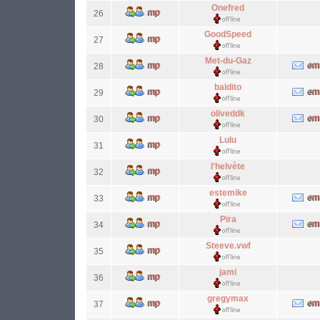
Onefred
26
GoodSpeed
27
Met-du-Gaz
28
baldito
29
oliveddk
30
Lulu
31
l'helvète
32
estemike
33
Pira
34
Steeve.vwf
35
jami
36
gregymax
37