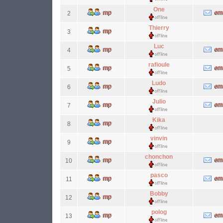
One
2
Thierry
3
Luc
4
rafioule
5
Ludo
6
Julio
7
Kika
8
vinvin
9
chonchon
10
pasco
11
Bobby
12
polog
13