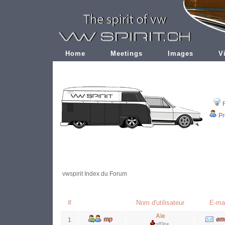
Home
Meetings
Images
V
Pr
vwspirit Index du Forum
#
Nom d'utilisateur
E-mai
Aie
1