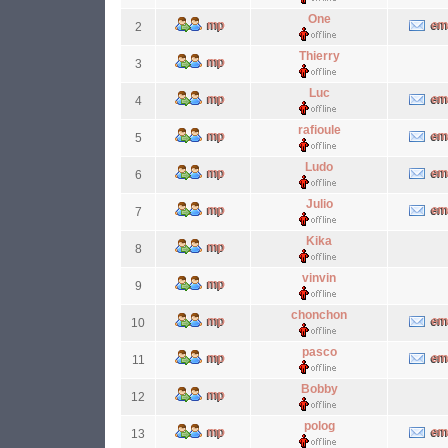
One
2
Thierry
3
Luc
4
rafioule
5
Ludo
6
Julio
7
Kika
8
vinvin
9
chonchon
10
pasco
11
Bobby
12
polog
13