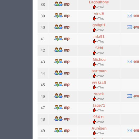
Lagouffone
38
vincE
39
golfgti1
40
mfa91
41
Sébi
42
Michou
43
bartman
44
vw kraft
45
stock
46
fage71
47
964 rs
48
Aurélien
49