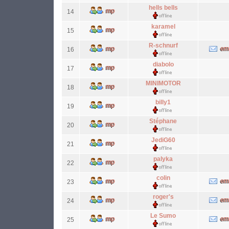
hells bells
14
karamel
15
R-schnurf
16
diabolo
17
MINIMOTOR
18
billy1
19
Stéphane
20
JediG60
21
palyka
22
colin
23
roger's
24
Le Sumo
25