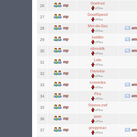
Onefred
26
GoodSpeed
27
Met-du-Gaz
28
baldito
29
oliveddk
30
Lulu
31
l'helvète
32
estemike
33
Pira
34
Steeve.vwf
35
jami
36
gregymax
37