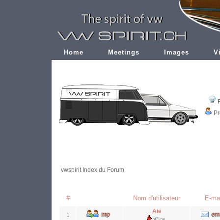
Home
Meetings
Images
V
Pr
vwspirit Index du Forum
#
Nom d'utilisateur
E-mai
Aie
1