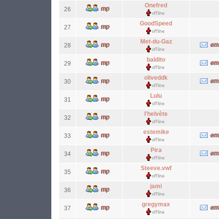
Onefred
26
GoodSpeed
27
Met-du-Gaz
28
baldito
29
oliveddk
30
Lulu
31
l'helvète
32
estemike
33
Pira
34
Steeve.vwf
35
jami
36
gregymax
37