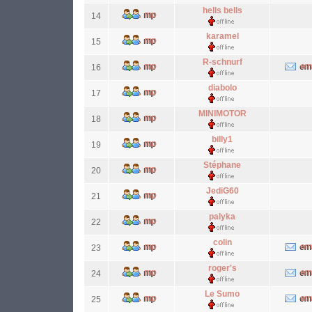
hells bells
14
karamel
15
R-schnurf
16
diabolo
17
MINIMOTOR
18
billy1
19
Stéphane
20
JediG60
21
palyka
22
colin
23
roger's
24
Le Sumo
25