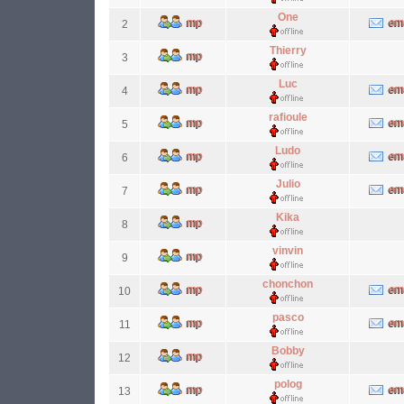
One
2
Thierry
3
Luc
4
rafioule
5
Ludo
6
Julio
7
Kika
8
vinvin
9
chonchon
10
pasco
11
Bobby
12
polog
13