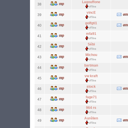
Lagouffone
38
vincE
39
golfgti1
40
mfa91
41
Sébi
42
Michou
43
bartman
44
vw kraft
45
stock
46
fage71
47
964 rs
48
Aurélien
49