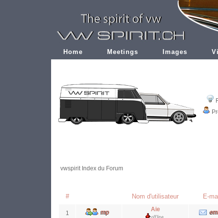
Home
Meetings
Images
V
Pr
vwspirit Index du Forum
#
Nom d'utilisateur
E-mai
Aie
1