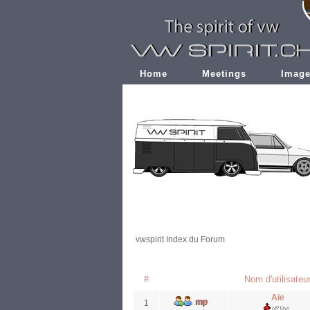
Home
Meetings
Imag
vwspirit Index du Forum
#
Nom d'utilisateu
Aie
1