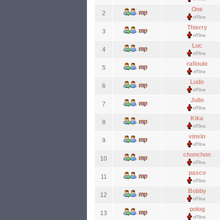
One
2
Thierry
3
Luc
4
rafioule
5
Ludo
6
Julio
7
Kika
8
vinvin
9
chonchon
10
pasco
11
Bobby
12
polog
13