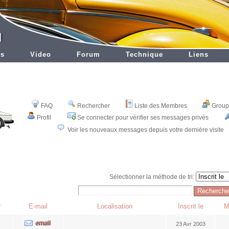
es
Video
Forum
Technique
Liens
FAQ
Rechercher
Liste des Membres
Groupe
Profil
Se connecter pour vérifier ses messages privés
Voir les nouveaux messages depuis votre dernière visite
Sélectionner la méthode de tri:
r
E-mail
Localisation
Inscrit le
M
23 Avr 2003