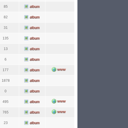
85
82
31
135
13
6
177
1878
0
495
765
23