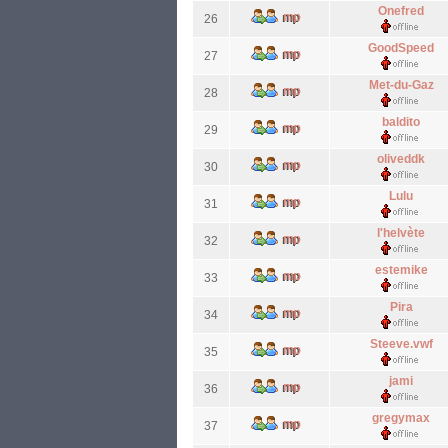
Onefred
26
GoodSpeed
27
Met-du-Gaz
28
baldito
29
oliveddk
30
Lulu
31
l'helvète
32
estemike
33
Pira
34
Steeve.vwf
35
jami
36
gregymax
37