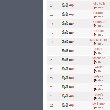
hells bells
14
karamel
15
R-schnurf
16
diabolo
17
MINIMOTOR
18
billy1
19
Stéphane
20
JediG60
21
palyka
22
colin
23
roger's
24
Le Sumo
25