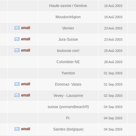
Haute-savoie / Genève
16 Aoû 2003
Moudon/région
18 Aoû 2003
Vernier
23 Aoû 2003
Jura-Suisse
23 Aoû 2003
toulouse con!
25 Aoû 2003
Colombier NE
28 Aoû 2003
Yverdon
01 Sep 2003
Dorenaz- Valais
01 Sep 2003
Vevey - Lausanne
02 Sep 2003
suisse (yvonandbeach!!!)
04 Sep 2003
Fr.
04 Sep 2003
Saintes (belgique)
04 Sep 2003