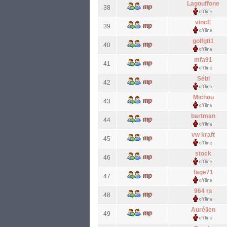
Lagouffone
38
vincE
39
golfgti1
40
mfa91
41
Sébi
42
Michou
43
bartman
44
vw kraft
45
stock
46
fage71
47
964 rs
48
Aurélien
49