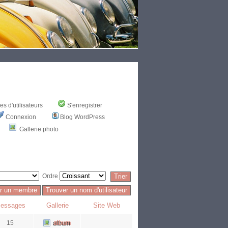
s d'utilisateurs
S'enregistrer
Connexion
Blog WordPress
Gallerie photo
Ordre
essages
Gallerie
Site Web
15