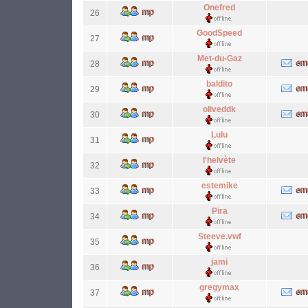
Onefred
26
GoodSpeed
27
Met-du-Gaz
28
baldito
29
oliveddk
30
Lulu
31
l'helvète
32
estemike
33
Pira
34
Steeve.vwf
35
jami
36
gregymax
37