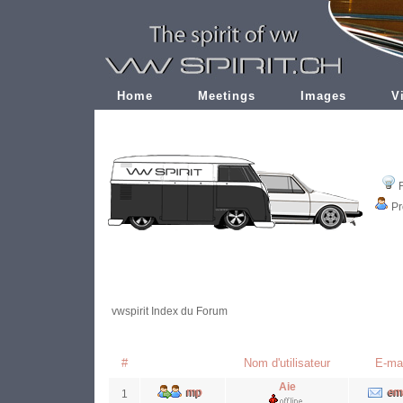
Home
Meetings
Images
V
Pr
vwspirit Index du Forum
#
Nom d'utilisateur
E-mai
Aie
1