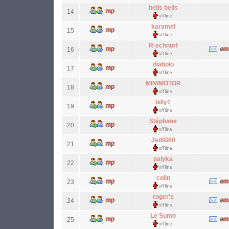
hells bells
14
karamel
15
R-schnurf
16
diabolo
17
MINIMOTOR
18
billy1
19
Stéphane
20
JediG60
21
palyka
22
colin
23
roger's
24
Le Sumo
25