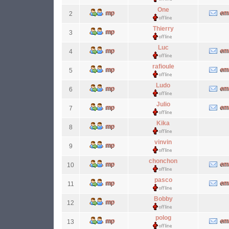
One
2
Thierry
3
Luc
4
rafioule
5
Ludo
6
Julio
7
Kika
8
vinvin
9
chonchon
10
pasco
11
Bobby
12
polog
13