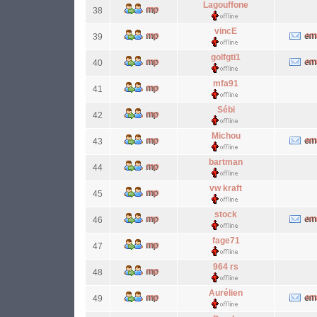
Lagouffone
38
vincE
39
golfgti1
40
mfa91
41
Sébi
42
Michou
43
bartman
44
vw kraft
45
stock
46
fage71
47
964 rs
48
Aurélien
49