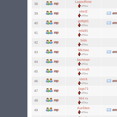
Lagouffone
38
vincE
39
golfgti1
40
mfa91
41
Sébi
42
Michou
43
bartman
44
vw kraft
45
stock
46
fage71
47
964 rs
48
Aurélien
49