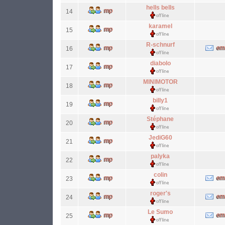
hells bells
14
karamel
15
R-schnurf
16
diabolo
17
MINIMOTOR
18
billy1
19
Stéphane
20
JediG60
21
palyka
22
colin
23
roger's
24
Le Sumo
25