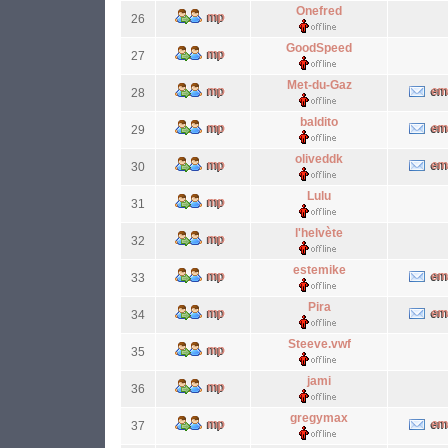
Onefred
26
GoodSpeed
27
Met-du-Gaz
28
baldito
29
oliveddk
30
Lulu
31
l'helvète
32
estemike
33
Pira
34
Steeve.vwf
35
jami
36
gregymax
37