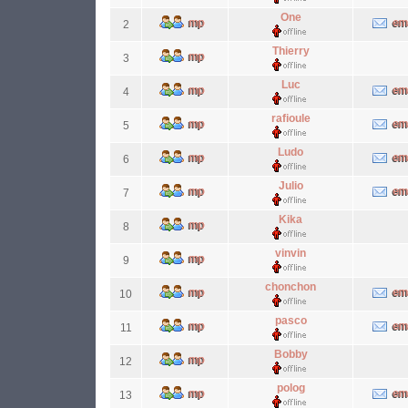
One
2
Thierry
3
Luc
4
rafioule
5
Ludo
6
Julio
7
Kika
8
vinvin
9
chonchon
10
pasco
11
Bobby
12
polog
13