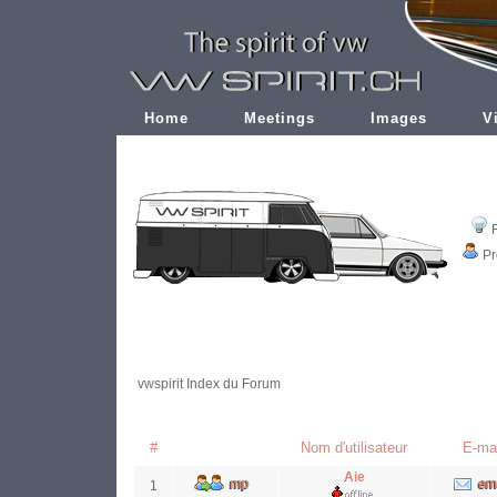
Home
Meetings
Images
V
Pr
vwspirit Index du Forum
#
Nom d'utilisateur
E-mai
Aie
1