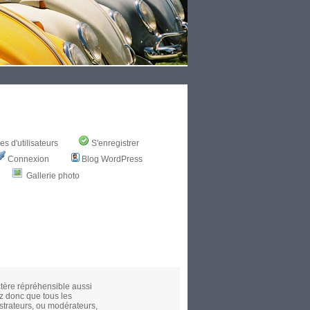
s d'utilisateurs
S'enregistrer
Connexion
Blog WordPress
Gallerie photo
ctère répréhensible aussi
z donc que tous les
strateurs, ou modérateurs,