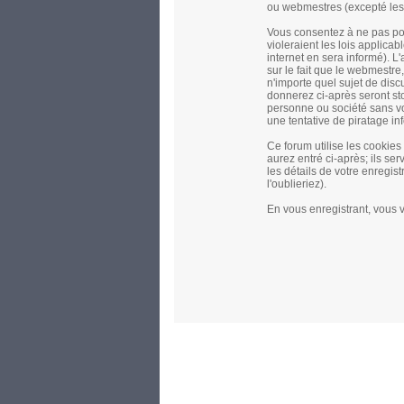
ou webmestres (excepté les
Vous consentez à ne pas pos
violeraient les lois applica
internet en sera informé). L
sur le fait que le webmestre,
n'importe quel sujet de disc
donnerez ci-après seront s
personne ou société sans vo
une tentative de piratage i
Ce forum utilise les cookie
aurez entré ci-après; ils ser
les détails de votre enregi
l'oublieriez).
En vous enregistrant, vous v