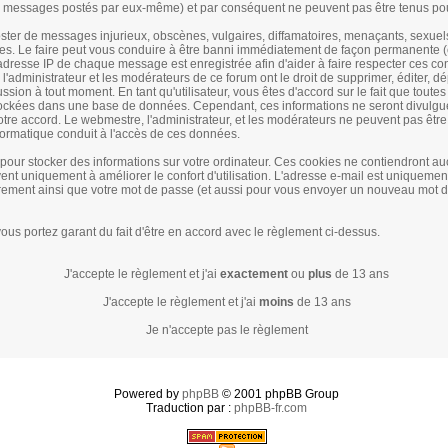
 messages postés par eux-même) et par conséquent ne peuvent pas être tenus po
ter de messages injurieux, obscènes, vulgaires, diffamatoires, menaçants, sexuel
bles. Le faire peut vous conduire à être banni immédiatement de façon permanente (
'adresse IP de chaque message est enregistrée afin d'aider à faire respecter ces co
 l'administrateur et les modérateurs de ce forum ont le droit de supprimer, éditer, dé
ussion à tout moment. En tant qu'utilisateur, vous êtes d'accord sur le fait que toute
tockées dans une base de données. Cependant, ces informations ne seront divulgu
tre accord. Le webmestre, l'administrateur, et les modérateurs ne peuvent pas êtr
nformatique conduit à l'accès de ces données.
s pour stocker des informations sur votre ordinateur. Ces cookies ne contiendront 
vent uniquement à améliorer le confort d'utilisation. L'adresse e-mail est uniquement
strement ainsi que votre mot de passe (et aussi pour vous envoyer un nouveau mot 
ous portez garant du fait d'être en accord avec le règlement ci-dessus.
J'accepte le règlement et j'ai
exactement
ou
plus
de 13 ans
J'accepte le règlement et j'ai
moins
de 13 ans
Je n'accepte pas le règlement
Powered by
phpBB
© 2001 phpBB Group
Traduction par :
phpBB-fr.com