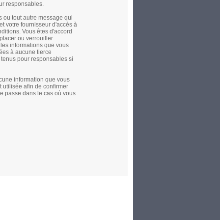
ur responsables.
s ou tout autre message qui
et votre fournisseur d'accès à
nditions. Vous êtes d'accord
placer ou verrouiller
s les informations que vous
ées à aucune tierce
e tenus pour responsables si
aucune information que vous
 utilisée afin de confirmer
de passe dans le cas où vous