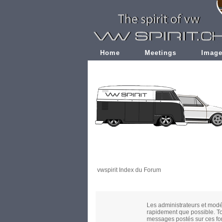
Home
Meetings
Imag
vwspirit Index du Forum
Les administrateurs et modé
rapidement que possible. To
messages postés sur ces for