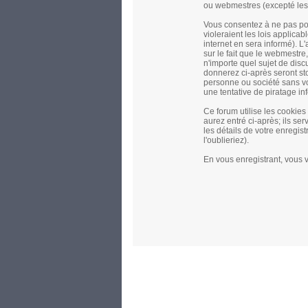
ou webmestres (excepté les
Vous consentez à ne pas pos
violeraient les lois applica
internet en sera informé). L
sur le fait que le webmestre,
n'importe quel sujet de disc
donnerez ci-après seront s
personne ou société sans vo
une tentative de piratage i
Ce forum utilise les cookie
aurez entré ci-après; ils ser
les détails de votre enregi
l'oublieriez).
En vous enregistrant, vous v