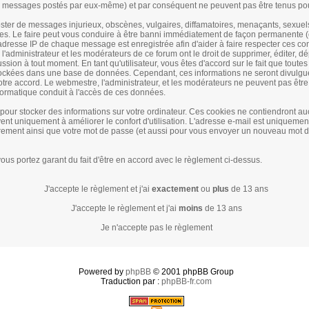
 messages postés par eux-même) et par conséquent ne peuvent pas être tenus po
ter de messages injurieux, obscènes, vulgaires, diffamatoires, menaçants, sexuel
bles. Le faire peut vous conduire à être banni immédiatement de façon permanente (
'adresse IP de chaque message est enregistrée afin d'aider à faire respecter ces co
 l'administrateur et les modérateurs de ce forum ont le droit de supprimer, éditer, dé
ussion à tout moment. En tant qu'utilisateur, vous êtes d'accord sur le fait que toute
tockées dans une base de données. Cependant, ces informations ne seront divulgu
tre accord. Le webmestre, l'administrateur, et les modérateurs ne peuvent pas êtr
nformatique conduit à l'accès de ces données.
s pour stocker des informations sur votre ordinateur. Ces cookies ne contiendront 
vent uniquement à améliorer le confort d'utilisation. L'adresse e-mail est uniquement
strement ainsi que votre mot de passe (et aussi pour vous envoyer un nouveau mot 
ous portez garant du fait d'être en accord avec le règlement ci-dessus.
J'accepte le règlement et j'ai
exactement
ou
plus
de 13 ans
J'accepte le règlement et j'ai
moins
de 13 ans
Je n'accepte pas le règlement
Powered by
phpBB
© 2001 phpBB Group
Traduction par :
phpBB-fr.com