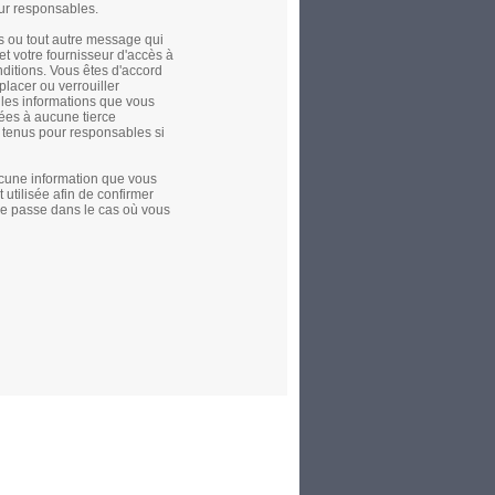
ur responsables.
s ou tout autre message qui
et votre fournisseur d'accès à
nditions. Vous êtes d'accord
placer ou verrouiller
s les informations que vous
ées à aucune tierce
e tenus pour responsables si
aucune information que vous
 utilisée afin de confirmer
de passe dans le cas où vous