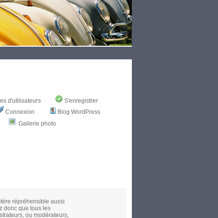
s d'utilisateurs
S'enregistrer
Connexion
Blog WordPress
Gallerie photo
ctère répréhensible aussi
z donc que tous les
strateurs, ou modérateurs,