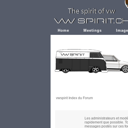
Home
Meetings
Imag
vwspirit Index du Forum
Les administrateurs et modé
rapidement que possible. To
messages postés sur ces for